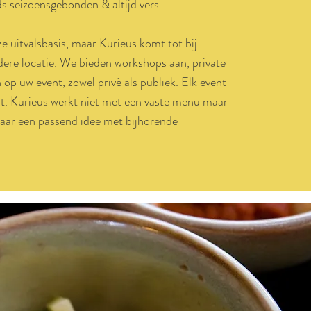
 seizoensgebonden & altijd vers.
e uitvalsbasis, maar Kurieus komt tot bij
ndere locatie. We bieden workshops aan, private
n op uw event, zowel privé als publiek. Elk event
st. Kurieus werkt niet met een vaste menu maar
aar een passend idee met bijhorende