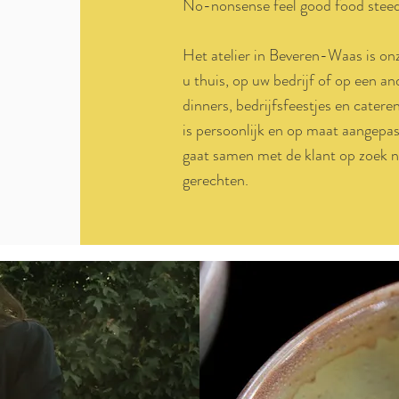
No-nonsense feel good food steeds
Het atelier in Beveren-Waas is onz
u thuis, op uw bedrijf of op een a
dinners, bedrijfsfeestjes en catere
is persoonlijk en op maat aangepa
gaat samen met de klant op zoek n
gerechten.